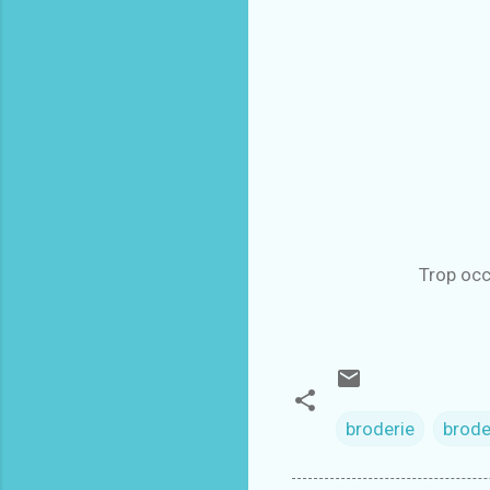
Trop occu
broderie
brode