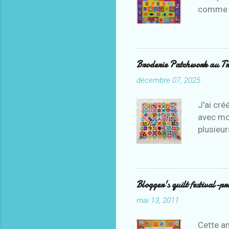
comme 
Broderie Patchwork au Tri
décembre 07, 2025
J'ai cré
avec mon
plusieu
qui me r
Blogger's quilt festival-p
mai 13, 2011
Cette an