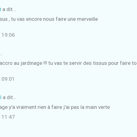
t
a dit…
ssus , tu vas encore nous faire une merveille
à 19:06
…
accro au jardinage !!! tu vas te servir des tissus pour faire 
à 09:01
l
a dit…
age y'a vraiment rien à faire j'ai pas la main verte
à 11:47