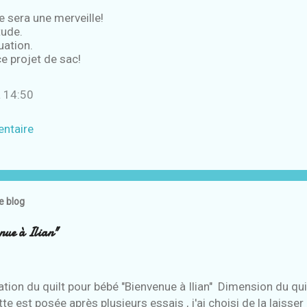
e sera une merveille!
tude.
uation.
ce projet de sac!
à 14:50
entaire
e blog
nue à Ilian"
tion du quilt pour bébé "Bienvenue à Ilian" Dimension du quil
tte est posée après plusieurs essais , j'ai choisi de la laisser