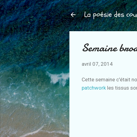
La poésie des cou
Semaine brode
avril 07, 2014
Cette semaine c'était noë
patchwork
les tissus so