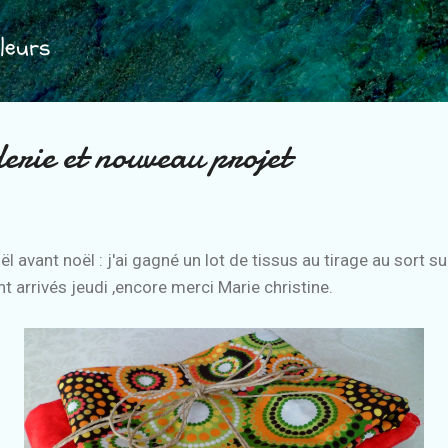
Accéder au contenu principal
leurs
rie et nouveau projet
l avant noël : j'ai gagné un lot de tissus au tirage au sort s
nt arrivés jeudi ,encore merci Marie christine.