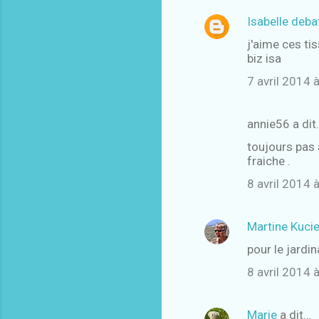
Isabelle deba
C
j'aime ces ti
o
biz isa
m
7 avril 2014 
m
e
annie56 a dit
n
toujours pas 
t
fraiche .
a
8 avril 2014 
i
r
Martine Kucie
e
s
pour le jardin
8 avril 2014 
Marie
a dit…